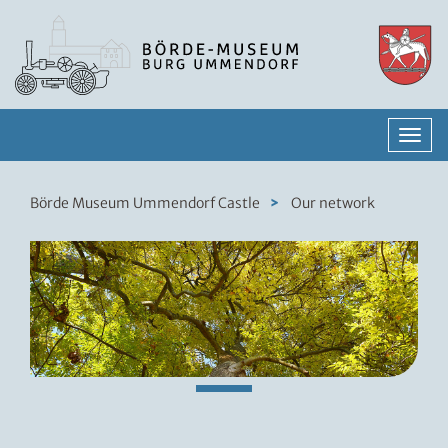
N
a
v
i
Börde Museum Ummendorf Castle
Our network
g
a
t
i
o
n
e
i
n
-
/
a