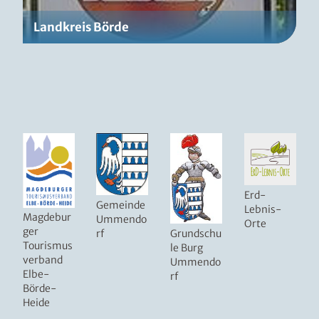
Landkreis Börde
Erd-
Gemeinde
Lebnis-
Magdebur
Ummendo
Orte
ger
rf
Grundschu
Tourismus
le Burg
verband
Ummendo
Elbe-
rf
Börde-
Heide