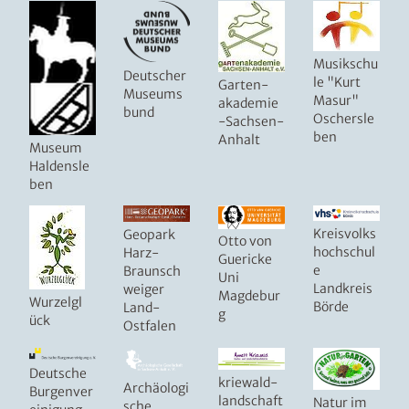
Musikschu
Deutscher
le "Kurt
Garten-
Museums
Masur"
akademie
bund
Oschersle
-Sachsen-
ben
Anhalt
Museum
Haldensle
ben
Kreisvolks
Geopark
Otto von
hochschul
Harz-
Guericke
e
Braunsch
Uni
Landkreis
weiger
Magdebur
Wurzelgl
Börde
Land-
g
ück
Ostfalen
Deutsche
kriewald-
Archäologi
Burgenver
landschaft
Natur im
sche