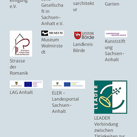
einigung
sarchitekt
Garten
Gesellscha
e.V.
ur
ft in
Sachsen-
Anhalt e.V.
Museum
Kunststift
Landkreis
Wolmirste
ung
Börde
dt
Sachsen-
Anhalt
Strasse
der
Romanik
LAG Anhalt
ELER -
Landesportal
Sachsen-
Anhalt
LEADER
Verbindung
zwischen
Tätigkeiten zur