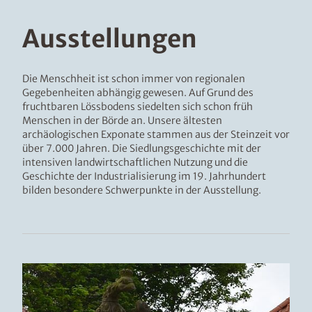
u
s
Ausstellungen
b
l
e
n
Die Menschheit ist schon immer von regionalen
d
Gegebenheiten abhängig gewesen. Auf Grund des
e
fruchtbaren Lössbodens siedelten sich schon früh
n
Menschen in der Börde an. Unsere ältesten
archäologischen Exponate stammen aus der Steinzeit vor
über 7.000 Jahren. Die Siedlungsgeschichte mit der
intensiven landwirtschaftlichen Nutzung und die
Geschichte der Industrialisierung im 19. Jahrhundert
bilden besondere Schwerpunkte in der Ausstellung.