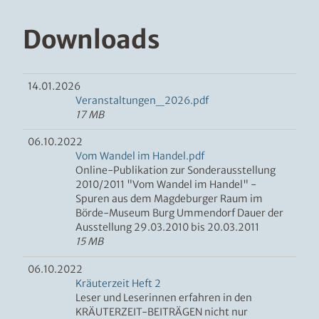
u
s
Downloads
b
l
e
n
14.01.2026
d
Veranstaltungen_2026.pdf
e
17 MB
n
06.10.2022
Vom Wandel im Handel.pdf
Online-Publikation zur Sonderausstellung
2010/2011 "Vom Wandel im Handel" -
Spuren aus dem Magdeburger Raum im
Börde-Museum Burg Ummendorf Dauer der
Ausstellung 29.03.2010 bis 20.03.2011
15 MB
06.10.2022
Kräuterzeit Heft 2
Leser und Leserinnen erfahren in den
KRÄUTERZEIT-BEITRÄGEN nicht nur