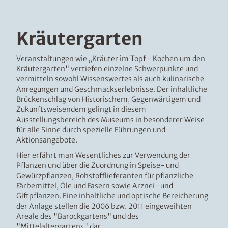
u
s
b
Kräutergarten
l
e
n
Veranstaltungen wie „Kräuter im Topf - Kochen um den
d
Kräutergarten" vertiefen einzelne Schwerpunkte und
e
vermitteln sowohl Wissenswertes als auch kulinarische
n
Anregungen und Geschmackserlebnisse. Der inhaltliche
Brückenschlag von Historischem, Gegenwärtigem und
Zukunftsweisendem gelingt in diesem
Ausstellungsbereich des Museums in besonderer Weise
für alle Sinne durch spezielle Führungen und
Aktionsangebote.
Hier erfährt man Wesentliches zur Verwendung der
Pflanzen und über die Zuordnung in Speise- und
Gewürzpflanzen, Rohstofflieferanten für pflanzliche
Färbemittel, Öle und Fasern sowie Arznei- und
Giftpflanzen. Eine inhaltliche und optische Bereicherung
der Anlage stellen die 2006 bzw. 2011 eingeweihten
Areale des "Barockgartens" und des
"Mittelaltergartens" dar.