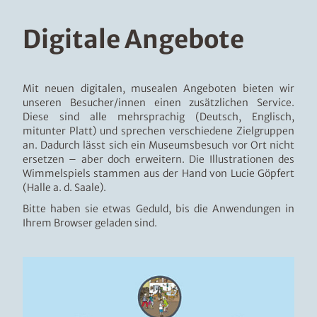
u
s
Digitale Angebote
b
l
e
n
Mit neuen digitalen, musealen Angeboten bieten wir
d
unseren Besucher/innen einen zusätzlichen Service.
e
Diese sind alle mehrsprachig (Deutsch, Englisch,
n
mitunter Platt) und sprechen verschiedene Zielgruppen
an. Dadurch lässt sich ein Museumsbesuch vor Ort nicht
ersetzen – aber doch erweitern. Die Illustrationen des
Wimmelspiels stammen aus der Hand von Lucie Göpfert
(Halle a. d. Saale).
Bitte haben sie etwas Geduld, bis die Anwendungen in
Ihrem Browser geladen sind.